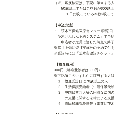
（※）喀痰検査は、下記に該当する
50歳以上でたばこ指数が600以
１日に吸っている本数×吸ってい
【
申込方法
】
・ 茨木市保健医療センター1階窓口（平日
「茨木けんしん予約システム」で予
・ 申込者が定員に達した時点で終
※毎月上旬に翌月実施分の予約受付
※受診時には「茨木市健診チケット
【検査費用】
300円（喀痰受診者は500円）
※下記項目のいずれかに該当する人
１ 検査受診日に70歳以上の人
２ 生活保護受給者（生活保護受給
３ 中国残留邦人等の円滑な帰国の
の支援に関する法律による支援給
４ 市民税非課税世帯（事前に茨木