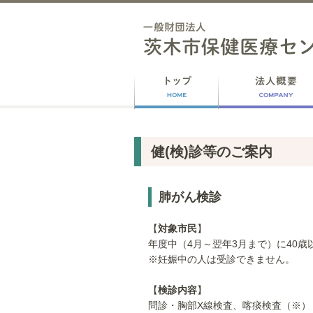
健(検)診等のご案内
肺がん検診
【
対象市民
】
年度中（4月～翌年3月まで）に40歳
※妊娠中の人は受診できません。
【
検診内容
】
問診・胸部X線検査、喀痰検査（※）