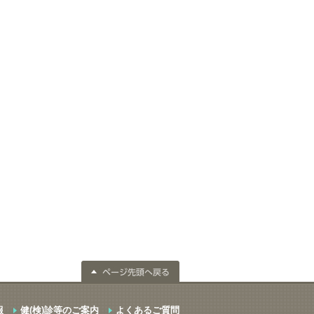
報
健(検)診等のご案内
よくあるご質問