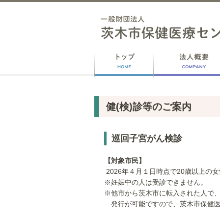
健(検)診等のご案内
巡回子宮がん検診
【対象市民】
2026年４月１日時点で20歳以上の
※妊娠中の人は受診できません。
※他市から茨木市に転入された人で
発行が可能ですので、茨木市保健医療セ