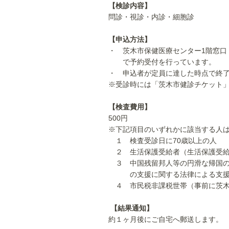
【検診内容】
問診・視診・内診・細胞診
【申込方法】
・ 茨木市保健医療センター1階窓口（平日
で予約受付を行っています。
・ 申込者が定員に達した時点で終
※受診時には「茨木市健診チケット
【検査費用】
500円
※下記項目のいずれかに該当する人
１ 検査受診日に70歳以上の人
２ 生活保護受給者（生活保護受給
３ 中国残留邦人等の円滑な帰国の
の支援に関する法律による支援給
４ 市民税非課税世帯（事前に茨木
【結果通知】
約１ヶ月後にご自宅へ郵送します。